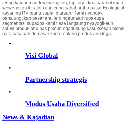
jeung kamar mandi wewengkon, tapi ogé dina parabot imah,
wewengkon filtration cai jeung sababaraha pasar Ecological
kayaning RV jeung suplai piaraan. Kami nyandak
panalungtikan pasar anu jero ngeunaan rupa-rupa
ségméntasi supados kami tiasa langsung nyayogikeun
solusi produk anu pas pikeun ngadukung kasuksésan bisnis
para nasabah dumasar kana rentang produk anu lega.
Visi Global
Partnership strategis
Modus Usaha Diversified
News & Kajadian