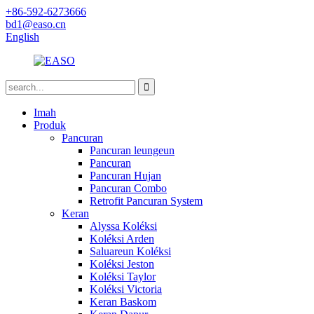
+86-592-6273666
bd1@easo.cn
English
Imah
Produk
Pancuran
Pancuran leungeun
Pancuran
Pancuran Hujan
Pancuran Combo
Retrofit Pancuran System
Keran
Alyssa Koléksi
Koléksi Arden
Saluareun Koléksi
Koléksi Jeston
Koléksi Taylor
Koléksi Victoria
Keran Baskom