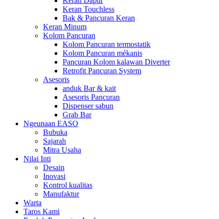
Keran Dapur
Keran Touchless
Bak & Pancuran Keran
Keran Minum
Kolom Pancuran
Kolom Pancuran termostatik
Kolom Pancuran mékanis
Pancuran Kolom kalawan Diverter
Retrofit Pancuran System
Asesoris
anduk Bar & kait
Asesoris Pancuran
Dispenser sabun
Grab Bar
Ngeunaan EASO
Bubuka
Sajarah
Mitra Usaha
Nilai Inti
Desain
Inovasi
Kontrol kualitas
Manufaktur
Warta
Taros Kami