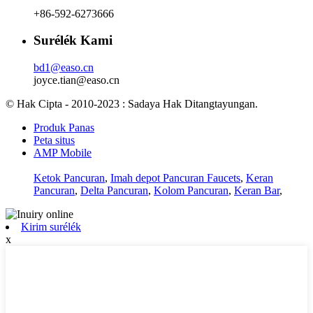
+86-592-6273666
Surélék Kami
bd1@easo.cn
joyce.tian@easo.cn
© Hak Cipta - 2010-2023 : Sadaya Hak Ditangtayungan.
Produk Panas
Peta situs
AMP Mobile
Ketok Pancuran
,
Imah depot Pancuran Faucets
,
Keran
Pancuran
,
Delta Pancuran
,
Kolom Pancuran
,
Keran Bar
,
Kirim surélék
x