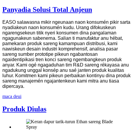
Panyadia Solusi Total Anjeun
EASO salawasna mikir ngeunaan naon konsumén pikir sarta
nyadiakeun naon konsumén kudu. Urang difokuskeun
ngarengsekeun titik nyeri konsumen dina pangalaman
ngagunakeun sabenerna. Salian ti manufaktur anu hébat,
pamekaran produk sareng kamampuan distribusi, kami
nawiskeun desain industri komprehensif, analisa pasar
sareng sumber prototipe pikeun ngabantosan
ngaidentipikasi tren konci sareng ngembangkeun produk
anyar. Kami ogé ngagaduhan tim R&D sareng rékayasa anu
ngadukung unggal konsép anu saé janten produk kualitas
luhur. Komitmen kami pikeun perbaikan kontinyu dina produk
sareng manajemén ngajantenkeun kami mitra anu tiasa
dipercaya.
maca deui
Produk Diulas