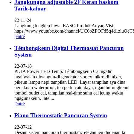
Jangkungna adjustable 2F Keran baskom
Tarik-kaluar
22-11-24
Langkung lengkep ihwal EASO Produk Anyar, Vist:
https://www.youtube.com/channel/UC0oZPQFd5q4d1zluOe
jéntré
Témbongkeun Digital Thermostat Pancuran
System
22-07-18
PLTA Power LED Temp. Témbongkeun Cai ngalir
ngaliwatan diwangun-di generator vortex mikro di mixer,
pikeun lampu nepi tampilan LED. Layar tampilan aya dina
perlakuan waterproof, teu perlu catu daya, ngan hurungkeun
tombol outlet cai, tampilan real-time suhu cai jeung waktu
ngagunakeun. Intel...
jéntré
Piano Thermostatic Pancuran System
22-07-12
Desain sistem pancuran thermostatic elegan ieu diideuan ku