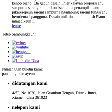
kenop piano. Éta gaduh desain linier kalayan proporsi anu
sampurna sareng kontur konsisten dina penampilan anu
pikaresepeun sareng sampurna ngagabung sareng fungsi anu
berorientasi pangguna. Desain unik tina tombol push Piano
ngajadikeun ...
jéntré
Tetep Sambungkeun!
Ngalanggan buletin kami:
panalungtikan ayeuna
didatangan kami
4-5F, No.1020, Jalan Guankou Tengah, Distrik Jimei,
Xiamen, Cina 361023
nelepon kami